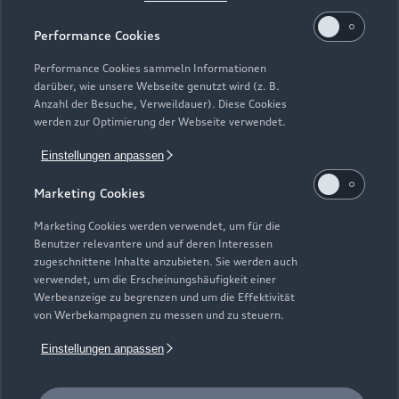
Kaufen & leasen
Alle Modelle
Performance Cookies
Modelle vergleichen
Service & Zubehör
Performance Cookies sammeln Informationen
Neuwagensuche
darüber, wie unsere Webseite genutzt wird (z. B.
Elektromodelle
Anzahl der Besuche, Verweildauer). Diese Cookies
Gebrauchtwagensuche
Support
werden zur Optimierung der Webseite verwendet.
Saisonale Angebote
Plug-in-Hybride
Gebrauchtwagen
Einstellungen anpassen
Audi Services
Über Audi
Kundenservice
Finanzierung
Marketing Cookies
Garantie
Händlersuche
Aktionen & Angebote
Unternehmen
Marketing Cookies werden verwendet, um für die
Audi digital services
Benutzer relevantere und auf deren Interessen
Audi Code
Geschäftskunden
Karriere
zugeschnittene Inhalte anzubieten. Sie werden auch
myAudi
verwendet, um die Erscheinungshäufigkeit einer
Häufige Fragen (FAQ)
Investor Relations
Werbeanzeige zu begrenzen und um die Effektivität
© 2026 AUDI AG. Alle Rechte vorbehalten
von Werbekampagnen zu messen und zu steuern.
Audi Online Beratung
Presse & Media Center
Impressum
Rechtliches
Hinweisgebersystem
Einstellungen anpassen
Online-Terminvereinbarung
Datenschutz
Datenschutzinformation
Cookie-Einstellungen
Servicekontakt
Cookie-Richtlinie
Barrierefreiheit