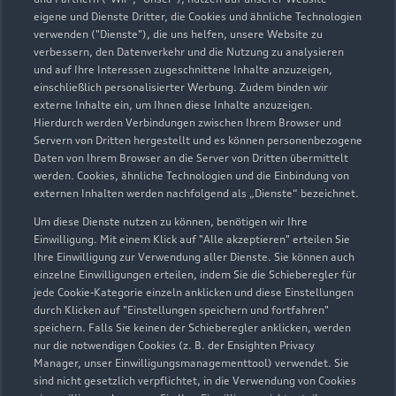
eigene und Dienste Dritter, die Cookies und ähnliche Technologien
Teile- & Zubehörverkauf
verwenden ("Dienste"), die uns helfen, unsere Website zu
Geschlossen
,
öffnet am
Montag 08:00
verbessern, den Datenverkehr und die Nutzung zu analysieren
und auf Ihre Interessen zugeschnittene Inhalte anzuzeigen,
einschließlich personalisierter Werbung. Zudem binden wir
externe Inhalte ein, um Ihnen diese Inhalte anzuzeigen.
Hierdurch werden Verbindungen zwischen Ihrem Browser und
Servern von Dritten hergestellt und es können personenbezogene
Daten von Ihrem Browser an die Server von Dritten übermittelt
werden. Cookies, ähnliche Technologien und die Einbindung von
externen Inhalten werden nachfolgend als „Dienste“ bezeichnet.
Um diese Dienste nutzen zu können, benötigen wir Ihre
Einwilligung. Mit einem Klick auf "Alle akzeptieren" erteilen Sie
Ihre Einwilligung zur Verwendung aller Dienste. Sie können auch
einzelne Einwilligungen erteilen, indem Sie die Schieberegler für
jede Cookie-Kategorie einzeln anklicken und diese Einstellungen
durch Klicken auf "Einstellungen speichern und fortfahren"
speichern. Falls Sie keinen der Schieberegler anklicken, werden
nur die notwendigen Cookies (z. B. der Ensighten Privacy
Zur Inspektion
Manager, unser Einwilligungsmanagementtool) verwendet. Sie
sind nicht gesetzlich verpflichtet, in die Verwendung von Cookies