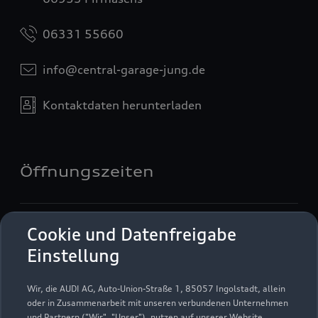
06331 55660
info@central-garage-jung.de
Kontaktdaten herunterladen
Öffnungszeiten
Verkauf
Cookie und Datenfreigabe
Geschlossen
,
öffnet am
Montag 08:00
Einstellung
Service
Wir, die AUDI AG, Auto-Union-Straße 1, 85057 Ingolstadt, allein
Geschlossen
,
öffnet am
Montag 07:30
oder in Zusammenarbeit mit unseren verbundenen Unternehmen
und Partnern ("Wir", "Unser"), nutzen auf unserer Website