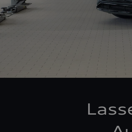
Lass
Au