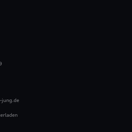
9
-jung.de
erladen